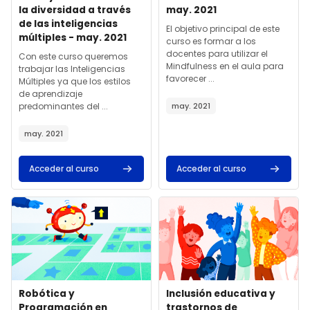
la diversidad a través
may. 2021
de las inteligencias
Texto del resumen del curso:
El objetivo principal de este
múltiples - may. 2021
curso es formar a los
docentes para utilizar el
Texto del resumen del curso:
Con este curso queremos
Mindfulness en el aula para
trabajar las Inteligencias
favorecer ...
Múltiples ya que los estilos
de aprendizaje
predominantes del ...
may. 2021
may. 2021
Acceder al curso
Acceder al curso
Archivos del resumen del curso" Robótica y Programación en edu
Archivos del resumen del curso
Archivos del resumen del curso
Nombre del curso
Archivos del resumen del cur
Nombre del curso
Robótica y
Inclusión educativa y
Programación en
trastornos de